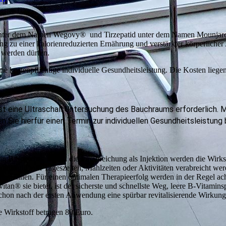
nter dem Namen Wegovy® und Tirzepatid unter dem Namen Mounjaro® 
 zu einer kalorienreduzierten Ernährung und verstärkter körperlicher A
et werden dürfen.
ine kostenpflichtige individuelle Gesundheitsleistung. Die Kosten lie
t eine Ultraschall Untersuchung des Bauchraums erforderlich. M
Sie hierfür einen Termin zur individuellen Gesundheitsleistung
in B Speicher. Durch die Verabreichung als Injektion werden die Wirks
abhängig von Tageszeiten, Mahlzeiten oder Aktivitäten verabreicht we
entspannen. Für einen optimalen Therapieerfolg werden in der Regel a
an® sie bietet, ist der sicherste und schnellste Weg, leere B-Vitamin
t schon nach der ersten Anwendung eine spürbar revitalisierende Wirkung
e Wirkstoff betragen 80 Euro.