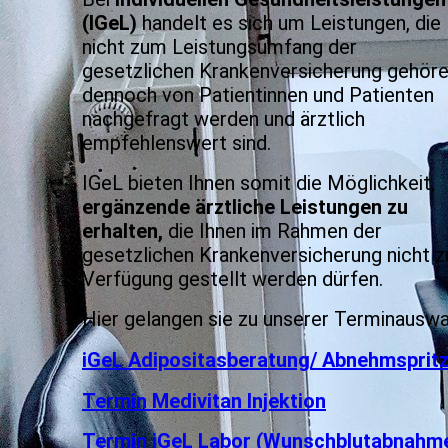
(IGeL)
handelt es sich um Leistungen, die
nicht zum Leistungsumfang der
gesetzlichen Krankenversicherung gehöre
dennoch von Patientinnen und Patienten
nachgefragt werden und ärztlich
empfehlenswert sind.
IGeL bieten Ihnen somit die Möglichkeit,
ergänzende ärztliche Leistungen zu
erhalten,
die Ihnen im Rahmen der
gesetzlichen Krankenversicherung nicht z
Verfügung gestellt werden dürfen.
Hier gelangen sie zu unserer Terminauswa
iGeL Adipositasberatung/ Abnehmsprit
Termin Medivitan Injektion
Termin iGeL Labor (Wunschblutabnahm