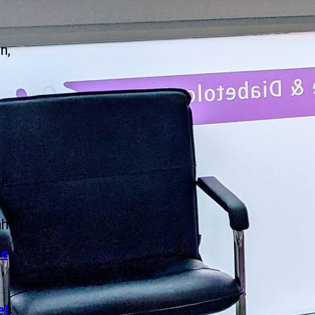
n,
ur
hl
ze
e)