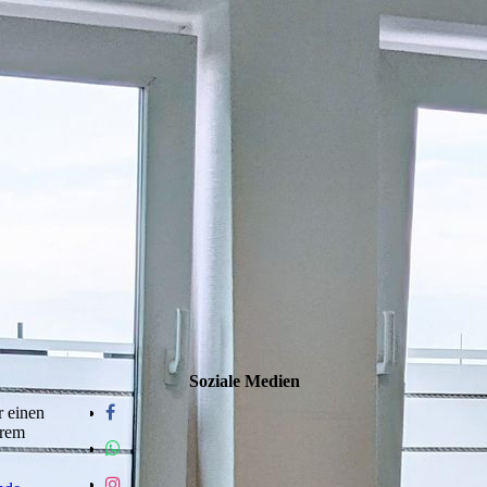
Soziale Medien
r einen
erem