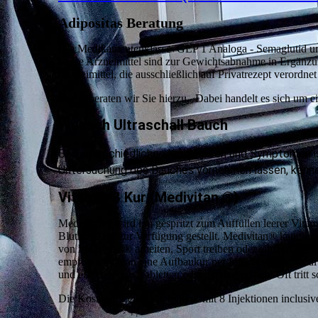
Adipositas Beratung
Die Medikamentenklasse GLP 1 Analoga - Semaglutid u
Diese Arzneimittel sind zur Gewichtsabnahme in Ergänzung
Arzneimittel, die ausschließlich auf Privatrezept verordn
Gerne beraten wir Sie hierzu. Dabei handelt es sich um e
Wunsch Ultraschall Bauch
Bei unterschiedlichen Krankheiten und Symptomen is
Untersuchung des Bauches vornehmen lassen, können 
Vitamin B Kur (Medivitan ®)
Medivitan® wird i.m gespritzt zum Auffüllen leerer Vitam
Blutkreislauf zur Verfügung gestellt. Medivitan® kann un
von Medivitan® arbeiten, Sport treiben oder einfach nur 
empfohlen. Denn eine Aufbaukur per Injektion, wie Medivit
und effektiver als Tabletten oder Trinkampullen. Oft trit
Die Kosten für eine Vitaminkur mit 8 Injektionen inclusiv