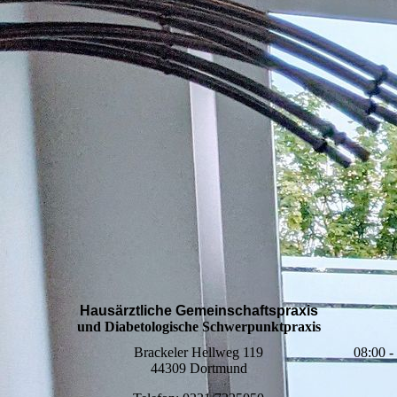
Hausärztliche Gemeinschaftspraxis
und Diabetologische Schwerpunktpraxis
Brackeler Hellweg 119
08:00 -
44309 Dortmund